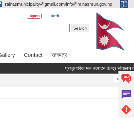
rainasmunicipality@gmail.com/info@rainasmun.gov.np
English
नेपाली
Search form
Search
Gallery
Contact
राजपत्र
Pages
« first