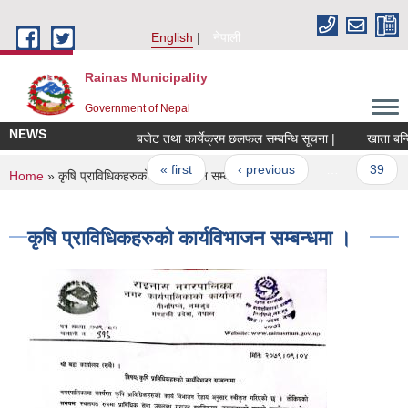
Skip to main content
English
नेपाली
Rainas Municipality
Government of Nepal
NEWS
बजेट तथा कार्येक्रम छलफल सम्बन्धि सूचना |
खाता बन्दि 
Pages
« first
‹ previous
…
39
You are here
Home
» कृषि प्राविधिकहरुको कार्यविभाजन सम्बन्धमा ।
कृषि प्राविधिकहरुको कार्यविभाजन सम्बन्धमा ।