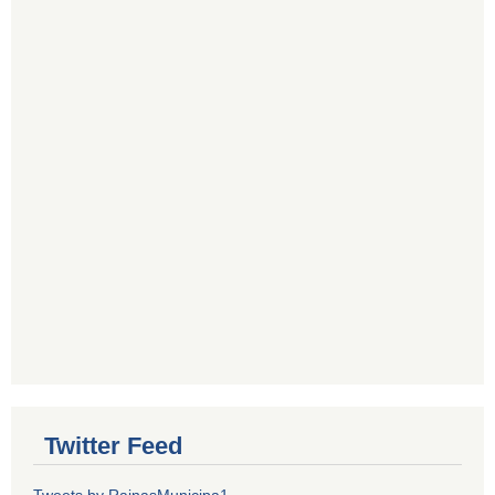
Twitter Feed
Tweets by RainasMunicipa1