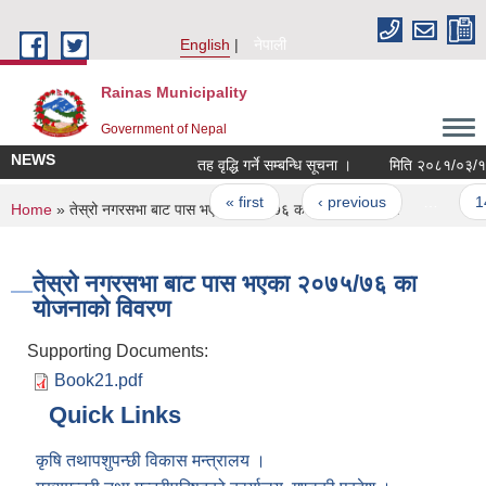
Skip to main content
English
नेपाली
Rainas Municipality
Government of Nepal
NEWS
तह वृद्धि गर्ने सम्बन्धि सूचना ।
मिति २०८१/०३/१० 
Pages
« first
‹ previous
…
14
You are here
Home
» तेस्रो नगरसभा बाट पास भएका २०७५/७६ का योजनाको विवरण
तेस्रो नगरसभा बाट पास भएका २०७५/७६ का
योजनाको विवरण
Supporting Documents:
Book21.pdf
Quick Links
कृषि तथापशुपन्छी विकास मन्त्रालय ।