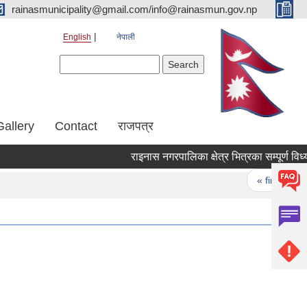
rainasmunicipality@gmail.com/info@rainasmun.gov.np
English
नेपाली
Search form
Search
Gallery
Contact
राजपत्र
Pages
« first