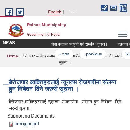
Skip to main content
English
नेपाली
Rainas Municipality
Government of Nepal
NEWS
सेवा करारमा पदपूर्ति गर्ने सम्बन्धि सूचना |
राइनास नगर
Pages
« first
‹ previous
…
51
You are here
Home
» बेराेजगार व्यक्तिहरुलाई न्यूनतम राेजगारीमा संलग्न हुन निबेदन दिने जरुरी
सूचना ।
बेराेजगार व्यक्तिहरुलाई न्यूनतम राेजगारीमा संलग्न
हुन निबेदन दिने जरुरी सूचना ।
बेराेजगार व्यक्तिहरुलाई न्यूनतम राेजगारीमा संलग्न हुन निबेदन दिने
जरुरी सूचना ।
Supporting Documents:
berojgar.pdf