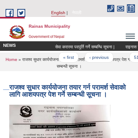
Skip to main content
English
नेपाली
Rainas Municipality
Government of Nepal
NEWS
सेवा करारमा पदपूर्ति गर्ने सम्बन्धि सूचना |
राइनास नगर
Pages
« first
‹ previous
…
51
You are here
Home
» राजश्व सुधार कार्ययोजना तयार गर्न परामर्श सेवाको लागि आशयपत्र पेश गर्ने
सम्बन्धी सूचना ।
राजश्व सुधार कार्ययोजना तयार गर्न परामर्श सेवाको
लागि आशयपत्र पेश गर्ने सम्बन्धी सूचना ।