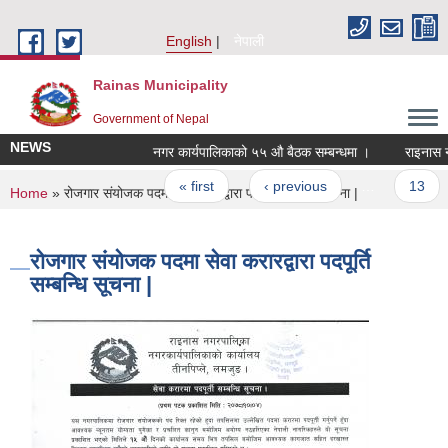
Skip to main content
English
नेपाली
Rainas Municipality
Government of Nepal
NEWS
नगर कार्यपालिकाको ५५ औ बैठक सम्बन्धमा ।
राइनास नग
Pages
« first
‹ previous
…
13
You are here
Home
» रोजगार संयोजक पदमा सेवा करारद्वारा पदपूर्ति सम्बन्धि सूचना |
रोजगार संयोजक पदमा सेवा करारद्वारा पदपूर्ति
सम्बन्धि सूचना |