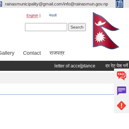
rainasmunicipality@gmail.com/info@rainasmun.gov.np
English
नेपाली
Search form
Search
Gallery
Contact
राजपत्र
letter of acce[ptance
दर रेट पेश गर्ने स
Pages
« first