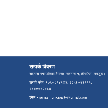
सम्पर्क विवरण
राइनास नगरपालिका ठेगानाः- राइनास-५, तीनपिप्ले, लमजुङ।
सम्पर्क फोन: ९७६०८१४९४३, ९८५६०१३१११,
९८४००१२४६४
इमेलः-
rainasmunicipality@gmail.com