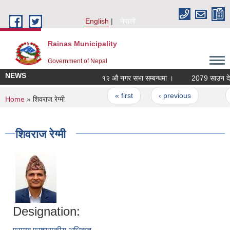
Skip to main content
English
नेपाली
Rainas Municipality
Government of Nepal
NEWS
१२ औ नगर सभा सम्बन्धमा ।
2079 साउन देखि
Pages
« first
‹ previous
…
You are here
Home
» शिवराज रेग्मी
शिवराज रेग्मी
Designation: