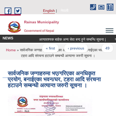
Skip to main content
English
नेपाली
Rainas Municipality
Government of Nepal
NEWS
अत्यावश्यक बाहेक अन्य सेवा बन्द हुने सम्बन्धि सूचना |
Pages
« first
‹ previous
…
49
You are here
Home
» सार्वजनिक जग्गाहरुमा भए/गरिएका अनधिकृत प्रयोग, बनाईएका भवन/घर,
टहरा आदि संरचना हटाउने सम्बन्धी अत्यान्त जरुरी सूचना ।
सार्वजनिक जग्गाहरुमा भए/गरिएका अनधिकृत
प्रयोग, बनाईएका भवन/घर, टहरा आदि संरचना
हटाउने सम्बन्धी अत्यान्त जरुरी सूचना ।