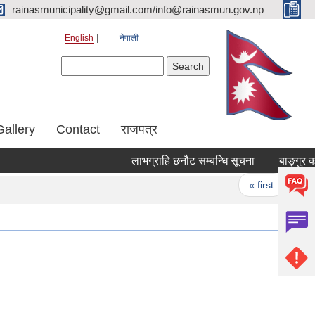
rainasmunicipality@gmail.com/info@rainasmun.gov.np
English
नेपाली
Search form
Search
Gallery
Contact
राजपत्र
लाभग्राहि छनौट सम्बन्धि सूचना
बाङ्गुर को
Pages
« first
‹ p