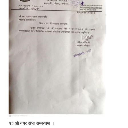
१२ औ नगर सभा सम्बन्धमा ।