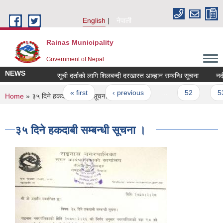
Skip to main content
English
नेपाली
Rainas Municipality
Government of Nepal
NEWS
सूची दर्ताको लागि शिलबन्दी दरखास्त आव्हान सम्बन्धि सूचना
Pages
« first
‹ previous
…
52
53
You are here
Home
» ३५ दिने हकदाबी सम्बन्धी सूचना ।
३५ दिने हकदाबी सम्बन्धी सूचना ।