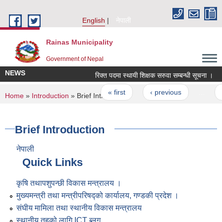
Skip to main content
English
नेपाली
Rainas Municipality
Government of Nepal
NEWS
रिक्त पदमा स्थायी शिक्षक सरुवा सम्बन्धी सूचना ।
Pages
« first
‹ previous
…
You are here
Home
»
Introduction
» Brief Introduction
Brief Introduction
नेपाली
Quick Links
कृषि तथापशुपन्छी विकास मन्त्रालय ।
मुख्यमन्त्री तथा मन्त्रीपरिषद्को कार्यालय, गण्डकी प्रदेश ।
संघीय मामिला तथा स्थानीय विकास मन्त्रालय
स्थानीय तहको लागि ICT ब्लग