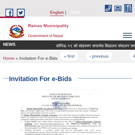
Skip to main content
English
नेपाली
Rainas Municipality
Government of Nepal
NEWS
Pages
« first
‹ previous
…
4
You are here
Home
» Invitation For e-Bids
Invitation For e-Bids