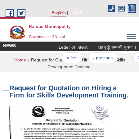
Skip to main content
English
नेपाली
Rainas Municipality
Government of Nepal
NEWS
Letter of Intent
तह बृद्धि सम्बन्धी सूचना ।
Pages
« first
‹ previous
…
2
You are here
Home
» Request for Quotation on Hiring a Firm for Skills
Development Training.
Request for Quotation on Hiring a
Firm for Skills Development Training.