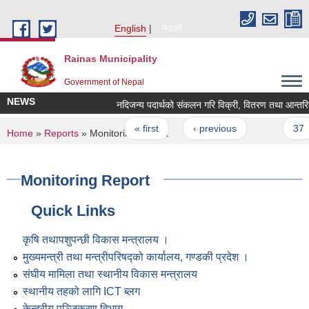
Skip to main content
English
नेपाली
Rainas Municipality
Government of Nepal
NEWS
नदिजन्य पदार्थको संकलन गरि विक्री, वितरण तथा आन्तरिक न
Pages
« first
‹ previous
…
37
You are here
Home
»
Reports
» Monitoring Report
Monitoring Report
Quick Links
कृषि तथापशुपन्छी विकास मन्त्रालय ।
मुख्यमन्त्री तथा मन्त्रीपरिषद्को कार्यालय, गण्डकी प्रदेश ।
संघीय मामिला तथा स्थानीय विकास मन्त्रालय
स्थानीय तहको लागि ICT ब्लग
केन्द्रीय पञ्जिकरण विभाग