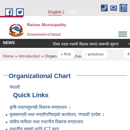
Skip to main content
English
नेपाली
Rainas Municipality
Government of Nepal
NEWS
रिक्त पदमा स्थायी शिक्षक सरुवा सम्बन्धी सूचना
नद
Pages
« first
‹ previous
…
4
You are here
Home
»
Introduction
» Organizational Chart
Organizational Chart
नेपाली
Quick Links
कृषि तथापशुपन्छी विकास मन्त्रालय ।
मुख्यमन्त्री तथा मन्त्रीपरिषद्को कार्यालय, गण्डकी प्रदेश ।
संघीय मामिला तथा स्थानीय विकास मन्त्रालय
स्थानीय तहको लागि ICT ब्लग