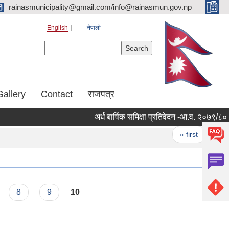
rainasmunicipality@gmail.com/info@rainasmun.gov.np
English
नेपाली
Search form
Search
Gallery
Contact
राजपत्र
अर्ध बार्षिक समिक्षा प्रतिवेदन -आ.व. २०७९/८०
Pages
« first
‹ p
8
9
10