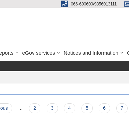
066-690600/9856013111
eports
eGov services
Notices and Information
ious
…
2
3
4
5
6
7