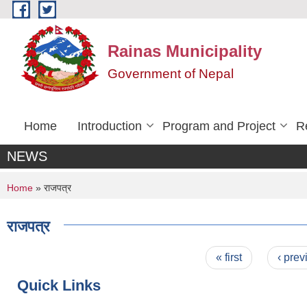
Skip to main content
Rainas Municipality
Government of Nepal
Home
Introduction
Program and Project
R
NEWS
You are here
Home
» राजपत्र
राजपत्र
Pages
« first
‹ prev
Quick Links