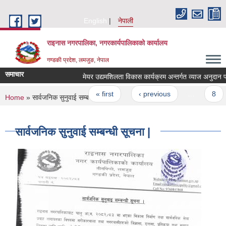
Skip to main content
English
नेपाली
राइनास नगरपालिका, नगरकार्यपालिकाको कार्यालय
गण्डकी प्रदेश, लमजुङ, नेपाल
समाचार
मेयर उद्यमशिलता विकास कार्यक्रम अन्तर्गत व्याज अनुदान प्रा
Pages
« first
‹ previous
…
8
You are here
Home
» सार्वजनिक सुनुवाई सम्बन्धी सूचना |
सार्वजनिक सुनुवाई सम्बन्धी सूचना |