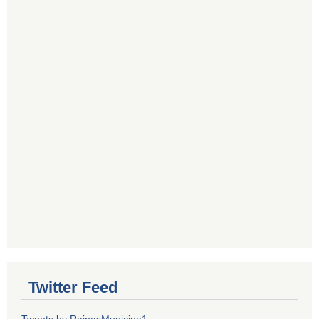
Twitter Feed
Tweets by RainasMunicipa1