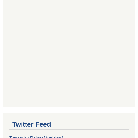
Twitter Feed
Tweets by RainasMunicipa1