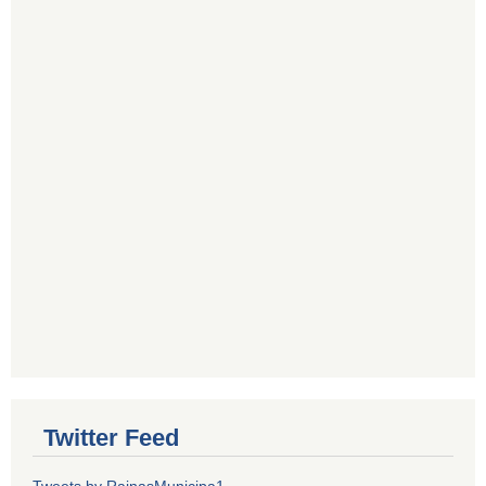
Twitter Feed
Tweets by RainasMunicipa1