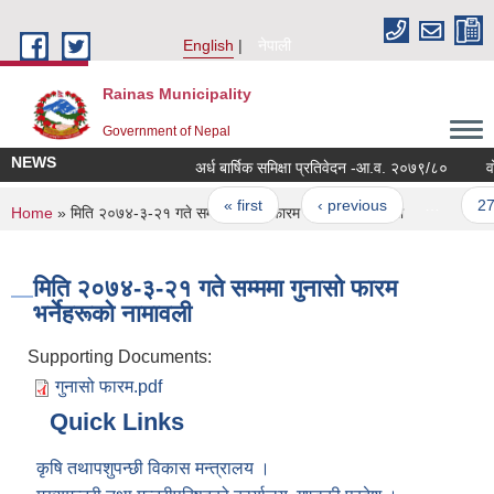
Skip to main content
English
नेपाली
Rainas Municipality
Government of Nepal
NEWS
अर्ध बार्षिक समिक्षा प्रतिवेदन -आ.व. २०७९/८०
वो
Pages
« first
‹ previous
…
27
You are here
Home
» मिति २०७४-३-२१ गते सम्ममा गुनासो फारम भर्नेहरूको नामावली
मिति २०७४-३-२१ गते सम्ममा गुनासो फारम
भर्नेहरूको नामावली
Supporting Documents:
गुनासो फारम.pdf
Quick Links
कृषि तथापशुपन्छी विकास मन्त्रालय ।