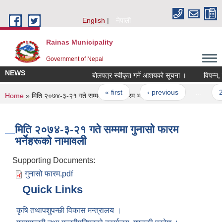
Skip to main content
English
नेपाली
Rainas Municipality
Government of Nepal
NEWS
बोलपत्र स्वीकृत गर्ने आशयको सूचना ।
Pages
« first
‹ previous
…
2
You are here
Home
» मिति २०७४-३-२१ गते सम्ममा गुनासो फारम भर्नेहरूको नामावली
मिति २०७४-३-२१ गते सम्ममा गुनासो फारम
भर्नेहरूको नामावली
Supporting Documents:
गुनासो फारम.pdf
Quick Links
कृषि तथापशुपन्छी विकास मन्त्रालय ।