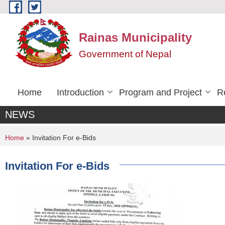
Skip to main content
Rainas Municipality
Government of Nepal
Home
Introduction
Program and Project
R
NEWS
You are here
Home
» Invitation For e-Bids
Invitation For e-Bids