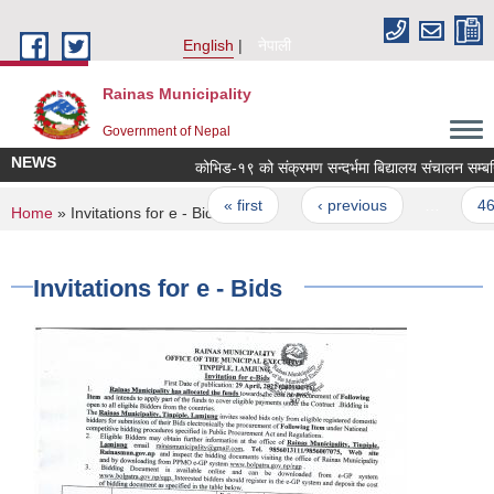
Skip to main content
English
नेपाली
Rainas Municipality
Government of Nepal
NEWS
Pages
« first
‹ previous
…
46
You are here
Home
» Invitations for e - Bids
Invitations for e - Bids