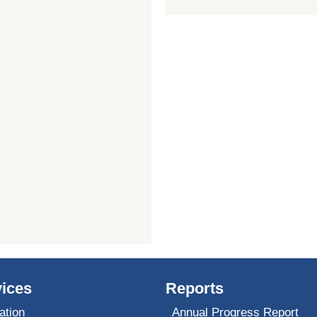
ices
Reports
ation
Annual Progress Report