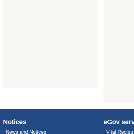
Notices
eGov serv
News and Notices
Vital Registr