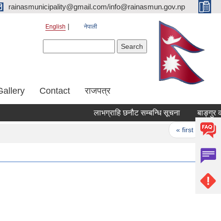
rainasmunicipality@gmail.com/info@rainasmun.gov.np
English
नेपाली
Search form
Search
Gallery
Contact
राजपत्र
लाभग्राहि छनौट सम्बन्धि सूचना
बाङ्गुर को
Pages
« first
‹ p