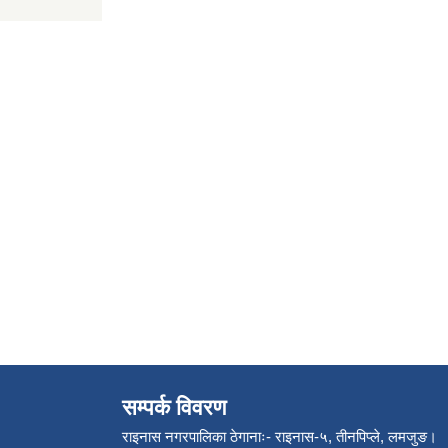
सम्पर्क विवरण
राइनास नगरपालिका ठेगानाः- राइनास-५, तीनपिप्ले, लमजुङ।