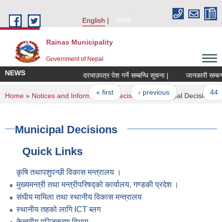
Skip to main content
English
नेपाली
Rainas Municipality
Government of Nepal
NEWS
दरभाउपत्र पेश गर्ने सम्बन्धि सूचना |
जानकारी सम्बन्ध
Pages
« first
‹ previous
…
44
You are here
Home
»
Notices and Information
»
Decisions
» Municipal Decisions
Municipal Decisions
Quick Links
कृषि तथापशुपन्छी विकास मन्त्रालय ।
मुख्यमन्त्री तथा मन्त्रीपरिषद्को कार्यालय, गण्डकी प्रदेश ।
संघीय मामिला तथा स्थानीय विकास मन्त्रालय
स्थानीय तहको लागि ICT ब्लग
केन्द्रीय पञ्जिकरण विभाग