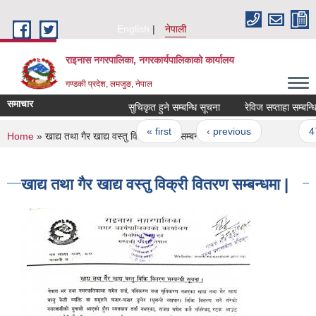
Skip to main content
English
नेपाली
राइनास नगरपालिका, नगरकार्यपालिकाको कार्यालय
गण्डकी प्रदेश, लमजुङ, नेपाल
समाचार
सुचिकृत हुने सम्बन्धि सूचना
रेविज सप्ताहा सम्बन्धि
Pages
« first
‹ previous
…
47
You are here
Home
» खाद्य तथा गैर खाद्य वस्तु विक्री वितरण सम्बन्धमा |
खाद्य तथा गैर खाद्य वस्तु विक्री वितरण सम्बन्धमा |