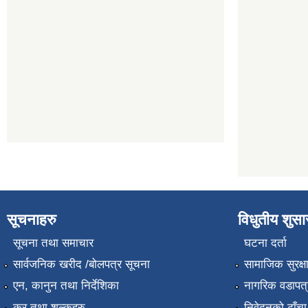
सूचनाहरु
विधुतीय शुस
सूचना तथा समाचार
घटना दर्ता
सार्वजनिक खरीद /बोलपत्र सूचना
सामाजिक सुरक्ष
एन, कानुन तथा निर्देशिका
नागरिक वडापत्
कर तथा शुल्कहरु
निवेदनको ढाँचा