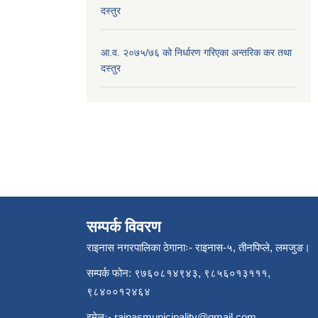
दस्तुर
आ.व. २०७५/७६ को निर्धारण गरिएका अन्तरिक कर तथा
दस्तुर
सम्पर्क विवरण
राइनास नगरपालिका ठेगानाः- राइनास-५, तीनपिप्ले, लमजुङ।
सम्पर्क फोन: ९७६०८१४९४३, ९८५६०१३१११,
९८४००१२४६४
इमेलः-
rainasmunicipality@gmail.com