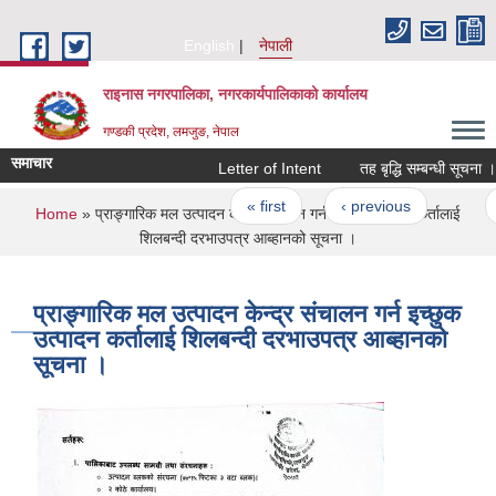
Skip to main content
English
नेपाली
राइनास नगरपालिका, नगरकार्यपालिकाको कार्यालय
गण्डकी प्रदेश, लमजुङ, नेपाल
समाचार
Letter of Intent
तह बृद्धि सम्बन्धी सूचना ।
Pages
« first
‹ previous
…
You are here
Home
» प्राङ्गारिक मल उत्पादन केन्द्र संचालन गर्न इच्छुक उत्पादन कर्तालाई
शिलबन्दी दरभाउपत्र आब्हानको सूचना ।
प्राङ्गारिक मल उत्पादन केन्द्र संचालन गर्न इच्छुक
उत्पादन कर्तालाई शिलबन्दी दरभाउपत्र आब्हानको
सूचना ।