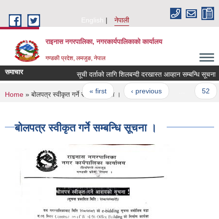
Skip to main content
English
नेपाली
राइनास नगरपालिका, नगरकार्यपालिकाको कार्यालय
गण्डकी प्रदेश, लमजुङ, नेपाल
समाचार
सूची दर्ताको लागि शिलबन्दी दरखास्त आव्हान सम्बन्धि सूचना
Pages
« first
‹ previous
…
52
You are here
Home
» बोलपत्र स्वीकृत गर्ने सम्बन्धि सूचना ।
बोलपत्र स्वीकृत गर्ने सम्बन्धि सूचना ।