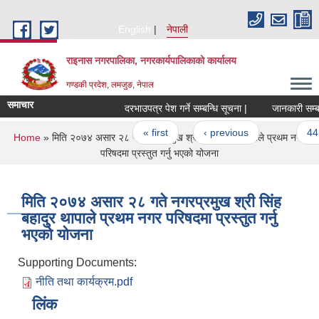
Skip to main content
English
नेपाली
राइनास नगरपालिका, नगरकार्यपालिकाको कार्यालय
गण्डकी प्रदेश, लमजुङ, नेपाल
समाचार
दरभाउपत्र पेश गर्ने सम्बन्धि सूचना |
जानकारी सम्बन्
Pages
« first
‹ previous
…
44
You are here
Home
» मिति २०७४ असार २८ गते नगरप्रमुख श्री सिंह बहादुर थापाले प्रथम नगर
परिषदमा प्रस्तुत गर्नु भएको योजना
मिति २०७४ असार २८ गते नगरप्रमुख श्री सिंह
बहादुर थापाले प्रथम नगर परिषदमा प्रस्तुत गर्नु
भएको योजना
Supporting Documents:
नीति तथा कार्यक्रम.pdf
लिंक