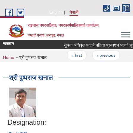
Skip to main content
English
नेपाली
राइनास नगरपालिका, नगरकार्यपालिकाको कार्यालय
गण्डकी प्रदेश, लमजुङ, नेपाल
समाचार
सुचना अधिकृत पदको नतिजा प्रकाशन भएको सुच
Pages
« first
‹ previous
…
You are here
Home
» श्री पुष्पराज खनाल
श्री पुष्पराज खनाल
Designation: