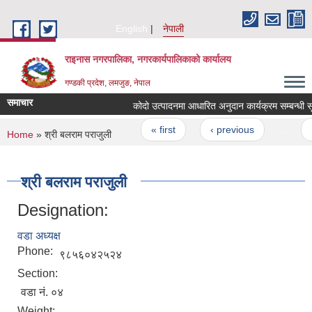
Skip to main content
English
नेपाली
राइनास नगरपालिका, नगरकार्यपालिकाको कार्यालय
गण्डकी प्रदेश, लमजुङ, नेपाल
समाचार
कोदो उत्पादनमा आधारित अनुदान कार्यक्रम सम्बन्धी स
Pages
« first
‹ previous
…
You are here
Home
» श्री बलराम पराजुली
श्री बलराम पराजुली
Designation:
वडा अध्यक्ष
Phone:
९८५६०४२५२४
Section:
वडा नं‍. ०४
Weight: