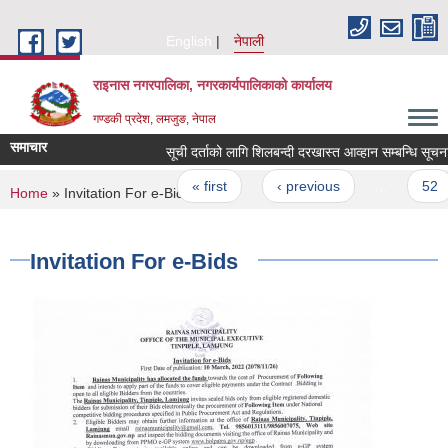
Skip to main content
English
नेपाली
राइनास नगरपालिका, नगरकार्यपालिकाको कार्यालय
गण्डकी प्रदेश, लमजुङ, नेपाल
समाचार
सूची दर्ताको लागि शिलबन्दी दरखास्त आव्हान सम्बन्धि सूचना
Pages
« first
‹ previous
…
52
You are here
Home
» Invitation For e-Bids
Invitation For e-Bids