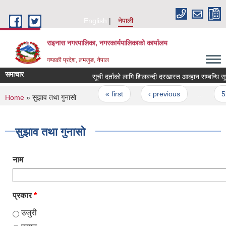
Skip to main content
English
नेपाली
राइनास नगरपालिका, नगरकार्यपालिकाको कार्यालय
गण्डकी प्रदेश, लमजुङ, नेपाल
समाचार
सूची दर्ताको लागि शिलबन्दी दरखास्त आव्हान सम्बन्धि सू
Pages
« first
‹ previous
…
52
You are here
Home
» सुझाव तथा गुनासो
सुझाव तथा गुनासो
नाम
प्रकार
*
उजुरी