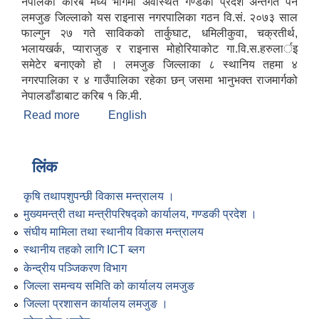
नेपालको करिब मध्ये भागमा अवस्थित गण्डकी प्रदेश अन्तर्गत पर्ने
लमजुङ जिल्लाको यस राइनास नगरपालिका गठन वि.सं. २०७३ साल
फाल्गुन २७ गते साविकको तार्कुघाट, धमिलीकुवा, चक्रतीर्थ,
भलायखर्क, प्याराजुङ र राइनास मोहोरियाकोट गा.वि.स.हरुलार्इ
समेटेर बनाएको हो । लमजुङ जिल्लाका ८ स्थानिय तहमा ४
नगरपालिका र ४ गाउँपालिका रहेका छन् जसमा भानुभक्त राजमार्गको
नेपालडाँडाबाट करिब १ कि.मी.
Read more
about राइनास नगरपालिकाको संक्षिप्त परिचय ("हाम्रो
English
राइनास नगरः कृषि, पर्यटन, शिक्षा र वातावरण मैत्री शहर")
लिंक
कृषि तथापशुपन्छी विकास मन्त्रालय ।
मुख्यमन्त्री तथा मन्त्रीपरिषद्को कार्यालय, गण्डकी प्रदेश ।
संघीय मामिला तथा स्थानीय विकास मन्त्रालय
स्थानीय तहको लागि ICT ब्लग
केन्द्रीय पञ्जिकरण विभाग
जिल्ला समन्वय समिति को कार्यालय लमजुङ
जिल्ला प्रशासन कार्यालय लमजुङ ।