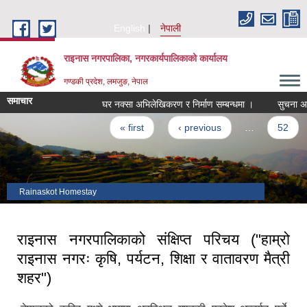
Skip to main content
English
नेपाली
राइनास नगरपालिका, नगरकार्यपालिकाको कार्यालय
गण्डकी प्रदेश, लमजुङ, नेपाल
समाचार
घर नक्सा अभिलेखिकरण र निर्माण सम्बन्धमा ।
सुचना अधिक
Pages
« first
‹ previous
…
52
Rainaskot Homestay
राइनास नगरपालिकाको संक्षिप्त परिचय ("हाम्रो
राइनास नगरः कृषि, पर्यटन, शिक्षा र वातावरण मैत्री
शहर")