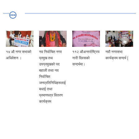
 औ नगर सभाको
नव निर्वाचित नगर
११२ औअन्तर्राष्ट्रिय
नवौ नगरसभा
"स्वच्छ 
िवेशन ।
प्रमुख तथ
नारी दिवसको
कार्यक्रम सन्दर्भ |
निजामत
उपप्रमुखको पद
सन्दर्भमा।
सम्बृद्ध
बहाली तथा नव
भन्ने म
निर्वाचित
साथ नि
जनप्रतिनिधिहरुलाई
दिवस 
बधाई तथा
नगरपालि
प्रमाणपत्र वितरण
कर्मचार
कार्यक्रम
सहभागि
कार्या
सरसफाई
गरि सम्पू
राष्ट्र
कर्मचार
शुभकामन