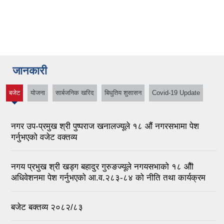
गरियो |
जानकारी
बजेट
योजना
सार्बजनिक खरिद
बिधुतिय शुसासन
Covid-19 Update
(active
tab)
नगर उप-प्रमुख श्री पुष्पराज खनालज्यूले १८ ‌औं नगरसभामा पेश
गर्नुभएको वजेट वक्तव्य
नगय प्रभुख श्री खड्ग बहादुर गुरुङज्यूले नगयसभाको १८ औॊ
अधिवेशनमा पेश गर्नुभएको आ.व.२८३-८४ को नीति तथा कार्यक्रम
बजेट बक्तव्य २०८२/८३