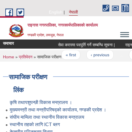
Skip to main content
English
नेपाली
राइनास नगरपालिका, नगरकार्यपालिकाको कार्यालय
गण्डकी प्रदेश, लमजुङ, नेपाल
समाचार
सेवा करारमा पदपूर्ति गर्ने सम्बन्धि सूचना |
राइनास
Pages
« first
‹ previous
…
You are here
Home
»
प्रतिवेदन
» सामाजिक परीक्षण
सामाजिक परीक्षण
लिंक
कृषि तथापशुपन्छी विकास मन्त्रालय ।
मुख्यमन्त्री तथा मन्त्रीपरिषद्को कार्यालय, गण्डकी प्रदेश ।
संघीय मामिला तथा स्थानीय विकास मन्त्रालय
स्थानीय तहको लागि ICT ब्लग
केन्द्रीय पञ्जिकरण विभाग