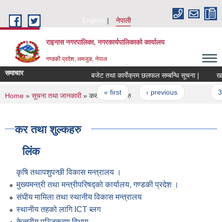
Skip to main content
English
नेपाली
राइनास नगरपालिका, नगरकार्यपालिकाको कार्यालय
गण्डकी प्रदेश, लमजुङ, नेपाल
समाचार
बजेट तथा कार्येक्रम छलफल सम्बन्धि सूचना |
खात
Pages
« first
‹ previous
…
3
You are here
Home
»
सूचना तथा जानकारी
» कर तथा शुल्कहरु
कर तथा शुल्कहरु
लिंक
कृषि तथापशुपन्छी विकास मन्त्रालय ।
मुख्यमन्त्री तथा मन्त्रीपरिषद्को कार्यालय, गण्डकी प्रदेश ।
संघीय मामिला तथा स्थानीय विकास मन्त्रालय
स्थानीय तहको लागि ICT ब्लग
केन्द्रीय पञ्जिकरण विभाग