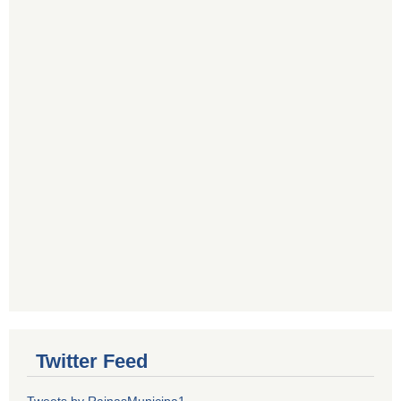
Twitter Feed
Tweets by RainasMunicipa1