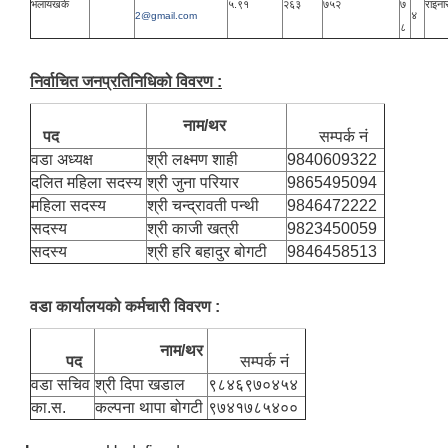
भलायखर्क
५‍‍.९१
२६३
७५२
७
राइना
४
2@gmail.com
८
निर्वाचित जनप्रतिनिधिको विवरण :
नाम/थर
पद
सम्पर्क नं
वडा अध्यक्ष
श्री लक्ष्मण शाही
9840609322
दलित महिला सदस्य
श्री जुना परियार
9865495094
महिला सदस्य
श्री चन्द्रावती पन्थी
9846472222
सदस्य
श्री काजी खत्री
9823450059
सदस्य
श्री हरि बहादुर बोगटी
9846458513
वडा कार्यालयको कर्मचारी विवरण :
नाम/थर
पद
सम्पर्क नं
वडा सचिव
श्री दिपा खडाल
९८४६९७०४५४
का.स.
कल्पना थापा बोगटी
९७४१७८५४००