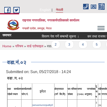
Skip to main content
English
नेपाली
राइनास नगरपालिका, नगरकार्यपालिकाको कार्यालय
गण्डकी प्रदेश, लमजुङ, नेपाल
समाचार
विवरण पेश गर्ने सम्बन्धी सूचना ।
कर तथा राजश्व सं
Pages
1
2
3
4
5
You are here
Home
»
परिचय
»
वार्ड प्रोफाइल
» वडा.नं.०२
वडा.नं.०२
Submitted on:
Sun, 05/27/2018 - 14:24
वडा .न. ०२
पु
वडा कार्यालय
कार्यालयकाे
क्षेत्रपफल
घर-परिवार
जम्मा जनसंख्या
महि
समावे
इमेल
रू
रहेको स्थान
फाेन‍‌‌.नं.
(वर्ग कि.मि)
संख्या
(२०७८ अनुसार)
ला
नगरप
ष
३
rainasmunicipality0
३७