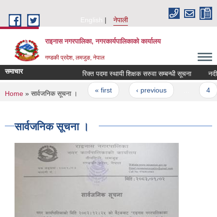
Skip to main content
English
नेपाली
राइनास नगरपालिका, नगरकार्यपालिकाको कार्यालय
गण्डकी प्रदेश, लमजुङ, नेपाल
समाचार
रिक्त पदमा स्थायी शिक्षक सरुवा सम्बन्धी सूचना
नदीज
Pages
« first
‹ previous
…
4
You are here
Home
» सार्वजनिक सूचना ।
सार्वजनिक सूचना ।