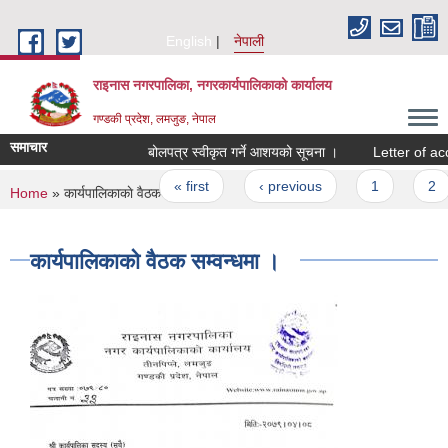
Skip to main content
English
नेपाली
राइनास नगरपालिका, नगरकार्यपालिकाको कार्यालय
गण्डकी प्रदेश, लमजुङ, नेपाल
समाचार
बोलपत्र स्वीकृत गर्ने आशयको सूचना ।
Letter of ac
Pages
« first
‹ previous
1
2
You are here
Home
» कार्यपालिकाकाे वैठक सम्वन्धमा ।
कार्यपालिकाकाे वैठक सम्वन्धमा ।